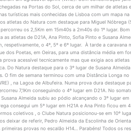
chegadas na Portas do Sol, cerca de um milhar de atletas 
as turísticas mais conhecidas de Lisboa com um mapa na
os atletas do Natura com destaque para Miguel Nóbrega 
 percorreu os 2,5Km em 15m40s a 2m40s do 1º lugar. Bom 
 as atletas de D21A, Ana Pinto, Sofia Pinto e Susana Alme
, respetivamente, o 4º, 5º e 6º lugar. À tarde a caravana
ue dos Poetas, em Oeiras, para uma distância média em f
 prova acessível tecnicamente mas que exigia aos atleta
sica. Do Natura destaque para o 3º lugar de Susana Almeid
. O fim de semana terminou com uma Distância Longa no
RE) , na Lagoa de Albufeira. Numa prova dura destaque p
ercorreu 7,1Km conseguindo o 4º lugar em D21A. No somat
, Susana Almeida subiu ao pódio alcançando o 3º lugar em
ega consegui um 5º lugar em H21A e Ana Pinto ficou em 4
rmos coletivos , o Clube Natura posicionou-se em 10º lug
s deixar de referir, Pedro Almeida da Escolinha de Orient
s primeiras provas no escalão H14… Parabéns! Todos os re