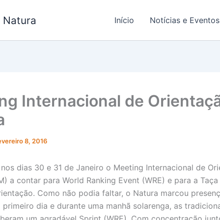
- Natura
Início
Notícias e Eventos
ng Internacional de Orientaç
a
evereiro 8, 2016
 nos dias 30 e 31 de Janeiro o Meeting Internacional de Or
M) a contar para World Ranking Event (WRE) e para a Taça
Orientação. Como não podia faltar, o Natura marcou presen
o primeiro dia e durante uma manhã solarenga, as tradiciona
beram um agradável Sprint (WRE). Com concentração junt