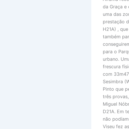
da Graça e 
uma das zon
prestação d
H21A) , que
também para
conseguirem
para o Parq
urbano. Uma
frescura fí
com 33m47s
Sesimbra (W
Pinto que p
três provas
Miguel Nóbr
D21A. Em te
não podíamo
Viseu fez a