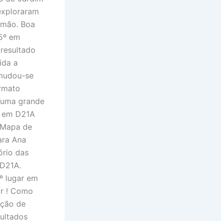
exploraram
 mão. Boa
(5º em
resultado
ida a
 mudou-se
ormato
s uma grande
a em D21A
 Mapa de
ara Ana
ório das
 D21A.
º lugar em
ar ! Como
ação de
sultados