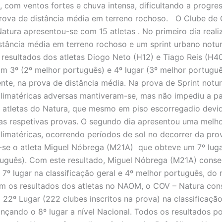
a, com ventos fortes e chuva intensa, dificultando a progre
prova de distância média em terreno rochoso. O Clube de 
Natura apresentou-se com 15 atletas . No primeiro dia real
stância média em terreno rochoso e um sprint urbano notur
 resultados dos atletas Diogo Neto (H12) e Tiago Reis (H4
m 3º (2º melhor português) e 4º lugar (3º melhor portuguê
nte, na prova de distância média. Na prova de Sprint notu
limatéricas adversas mantiveram-se, mas não impediu a pa
 atletas do Natura, que mesmo em piso escorregadio devi
as respetivas provas. O segundo dia apresentou uma melho
limatéricas, ocorrendo períodos de sol no decorrer da pro
-se o atleta Miguel Nóbrega (M21A) que obteve um 7º luga
uguês). Com este resultado, Miguel Nóbrega (M21A) conse
 7º lugar na classificação geral e 4º melhor português, do 
m os resultados dos atletas no NAOM, o COV – Natura con
 22º Lugar (222 clubes inscritos na prova) na classificaçã
ançando o 8º lugar a nível Nacional. Todos os resultados 