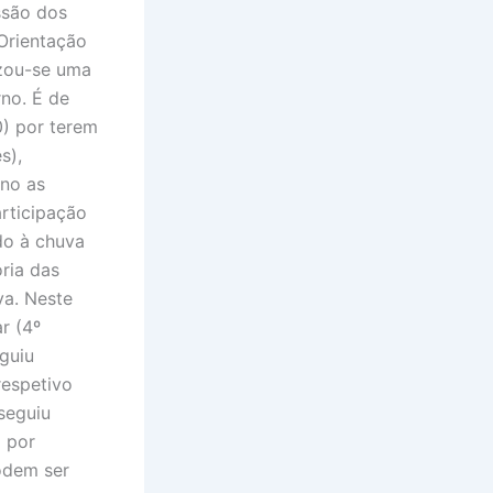
ssão dos
Orientação
izou-se uma
no. É de
0) por terem
s),
rno as
rticipação
do à chuva
ria das
va. Neste
r (4º
guiu
respetivo
seguiu
o por
podem ser