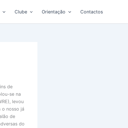
Clube
Orientação
Contactos
ins de
lou-se na
WRE), levou
 o nosso já
alão de
adversas do