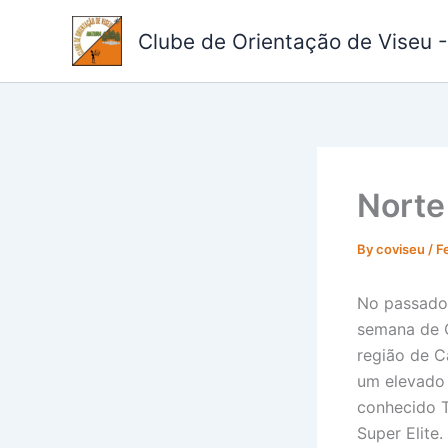
Skip
to
Clube de Orientação de Viseu 
content
Norte
By
coviseu
/
F
No passado 
semana de O
região de C
um elevado 
conhecido T
Super Elite