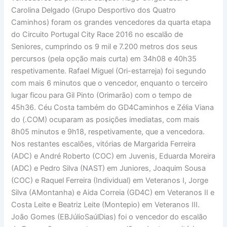
Carolina Delgado (Grupo Desportivo dos Quatro
Caminhos) foram os grandes vencedores da quarta etapa
do Circuito Portugal City Race 2016 no escalão de
Seniores, cumprindo os 9 mil e 7.200 metros dos seus
percursos (pela opção mais curta) em 34h08 e 40h35
respetivamente. Rafael Miguel (Ori-estarreja) foi segundo
com mais 6 minutos que o vencedor, enquanto o terceiro
lugar ficou para Gil Pinto (Orimarão) com o tempo de
45h36. Céu Costa também do GD4Caminhos e Zélia Viana
do (.COM) ocuparam as posições imediatas, com mais
8h05 minutos e 9h18, respetivamente, que a vencedora.
Nos restantes escalões, vitórias de Margarida Ferreira
(ADC) e André Roberto (COC) em Juvenis, Eduarda Moreira
(ADC) e Pedro Silva (NAST) em Juniores, Joaquim Sousa
(COC) e Raquel Ferreira (Individual) em Veteranos I, Jorge
Silva (AMontanha) e Aida Correia (GD4C) em Veteranos II e
Costa Leite e Beatriz Leite (Montepio) em Veteranos III.
João Gomes (EBJúlioSaúlDias) foi o vencedor do escalão