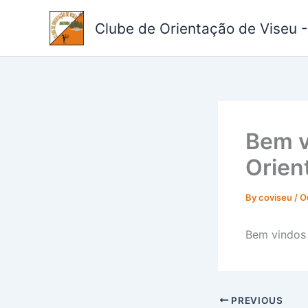
Skip
to
Clube de Orientação de Viseu 
content
Bem v
Orien
By
coviseu
/
O
Bem vindos 
PREVIOUS