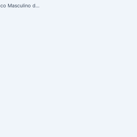
Campeonato Ibérico Masculino de Orientação 2015 – São Pedro do Sul