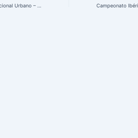
Final Circuito Nacional Urbano – Ana Pinto e Miguel Nóbrega em 3º lugar