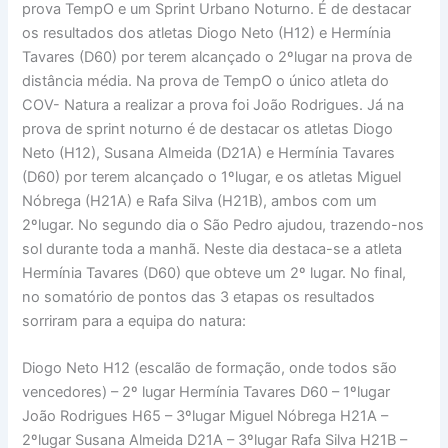
prova TempO e um Sprint Urbano Noturno. É de destacar
os resultados dos atletas Diogo Neto (H12) e Hermínia
Tavares (D60) por terem alcançado o 2ºlugar na prova de
distância média. Na prova de TempO o único atleta do
COV- Natura a realizar a prova foi João Rodrigues. Já na
prova de sprint noturno é de destacar os atletas Diogo
Neto (H12), Susana Almeida (D21A) e Hermínia Tavares
(D60) por terem alcançado o 1ºlugar, e os atletas Miguel
Nóbrega (H21A) e Rafa Silva (H21B), ambos com um
2ºlugar. No segundo dia o São Pedro ajudou, trazendo-nos
sol durante toda a manhã. Neste dia destaca-se a atleta
Hermínia Tavares (D60) que obteve um 2º lugar. No final,
no somatório de pontos das 3 etapas os resultados
sorriram para a equipa do natura:
Diogo Neto H12 (escalão de formação, onde todos são
vencedores) – 2º lugar Hermínia Tavares D60 – 1ºlugar
João Rodrigues H65 – 3ºlugar Miguel Nóbrega H21A –
2ºlugar Susana Almeida D21A – 3ºlugar Rafa Silva H21B –