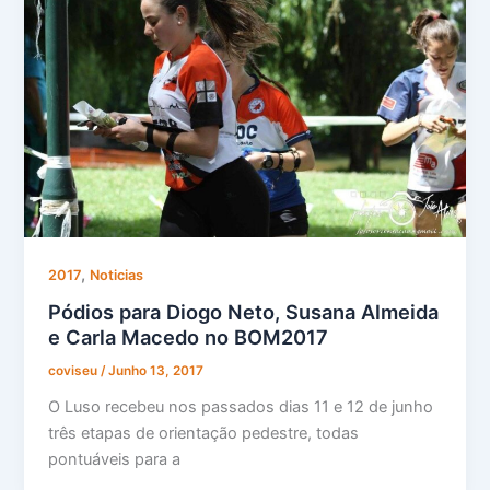
,
2017
Noticias
Pódios para Diogo Neto, Susana Almeida
e Carla Macedo no BOM2017
coviseu
/
Junho 13, 2017
O Luso recebeu nos passados dias 11 e 12 de junho
três etapas de orientação pedestre, todas
pontuáveis para a